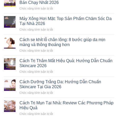
Bán Chạy Nhất 2026
Chức năng bình luận bị tắt
ở
Olive
Young
Máy Xông Hơi Mặt: Top Sản Phẩm Chăm Sóc Da
Là
Tại Nhà 2026
Gì?
Top
Chức năng bình luận bị tắt
ở
5
Máy
Mỹ
Xông
Cách se khít lỗ chân lông: 8 bước giúp da mịn
Phẩm
Hơi
màng và thông thoáng hơn
Hàn
Mặt:
Quốc
Top
Chức năng bình luận bị tắt
ở
Bán
Sản
Cách
Chạy
Phẩm
se
Nhất
Cách Trị Thâm Mắt Hiệu Quả: Hướng Dẫn Chuẩn
Chăm
khít
2026
Skincare 2026
Sóc
lỗ
Da
chân
Chức năng bình luận bị tắt
ở
Tại
lông:
Cách
Nhà
8
Trị
2026
Cách Dưỡng Trắng Da: Hướng Dẫn Chuẩn
bước
Thâm
Skincare Tại Gia 2026
giúp
Mắt
da
Hiệu
Chức năng bình luận bị tắt
ở
mịn
Quả:
Cách
màng
Hướng
Dưỡng
và
Cách Trị Mụn Tại Nhà: Review Các Phương Pháp
Dẫn
Trắng
thông
Hiệu Quả
Chuẩn
Da:
thoáng
Skincare
Hướng
Chức năng bình luận bị tắt
hơn
ở
2026
Dẫn
Cách