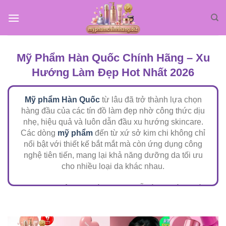
Bỏ
qua
nội
dung
Mỹ Phẩm Hàn Quốc Chính Hãng – Xu
Hướng Làm Đẹp Hot Nhất 2026
Mỹ phẩm Hàn Quốc
từ lâu đã trở thành lựa chọn
hàng đầu của các tín đồ làm đẹp nhờ công thức dịu
nhẹ, hiệu quả và luôn dẫn đầu xu hướng skincare.
Các dòng
mỹ phẩm
đến từ xứ sở kim chi không chỉ
nổi bật với thiết kế bắt mắt mà còn ứng dụng công
nghệ tiên tiến, mang lại khả năng dưỡng da tối ưu
cho nhiều loại da khác nhau.
Trong chuyên mục này, bạn sẽ dễ dàng khám phá
những sản phẩm mỹ phẩm Hàn Quốc được yêu thích
nhất, từ dưỡng ẩm, làm sáng da đến chống lão hóa
và phục hồi chuyên sâu. Bên cạnh đó là các gợi ý