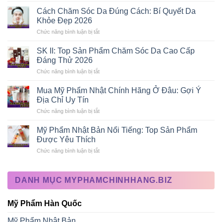
Chuẩn
Trị
Cách Chăm Sóc Da Đúng Cách: Bí Quyết Da
Skincare
Mụn
Khỏe Đẹp 2026
Tại
Tại
Gia
Nhà:
Chức năng bình luận bị tắt
ở
2026
Review
Cách
Các
Chăm
SK II: Top Sản Phẩm Chăm Sóc Da Cao Cấp
Phương
Sóc
Đáng Thử 2026
Pháp
Da
Hiệu
Đúng
Chức năng bình luận bị tắt
ở
Quả
Cách:
SK
Bí
II:
Mua Mỹ Phẩm Nhật Chính Hãng Ở Đâu: Gợi Ý
Quyết
Top
Địa Chỉ Uy Tín
Da
Sản
Khỏe
Phẩm
Chức năng bình luận bị tắt
ở
Đẹp
Chăm
Mua
2026
Sóc
Mỹ
Mỹ Phẩm Nhật Bản Nổi Tiếng: Top Sản Phẩm
Da
Phẩm
Được Yêu Thích
Cao
Nhật
Cấp
Chính
Chức năng bình luận bị tắt
ở
Đáng
Hãng
Mỹ
Thử
Ở
Phẩm
2026
Đâu:
Nhật
Gợi
DANH MỤC MYPHAMCHINHHANG.BIZ
Bản
Ý
Nổi
Địa
Tiếng:
Chỉ
Mỹ Phẩm Hàn Quốc
Top
Uy
Sản
Tín
Phẩm
Mỹ Phẩm Nhật Bản