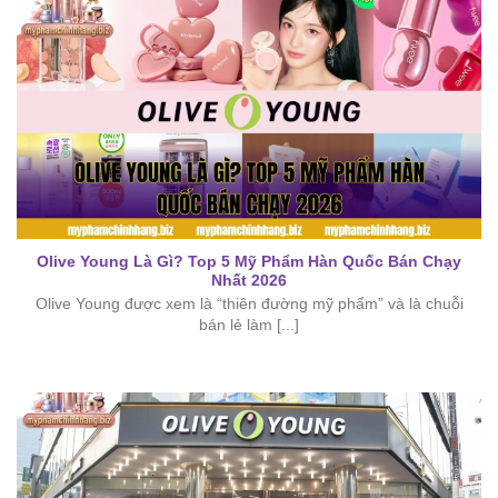
giúp bạn xây dựng chu trình chăm sóc da chuẩn
chỉnh, phù hợp với nhu cầu cá nhân. Nếu bạn đang
tìm kiếm giải pháp nâng tầm làn da, mỹ phẩm Hàn
Quốc chắc chắn là lựa chọn không thể bỏ qua.
Olive Young Là Gì? Top 5 Mỹ Phẩm Hàn Quốc Bán Chạy
Nhất 2026
Olive Young được xem là “thiên đường mỹ phẩm” và là chuỗi
bán lẻ làm [...]