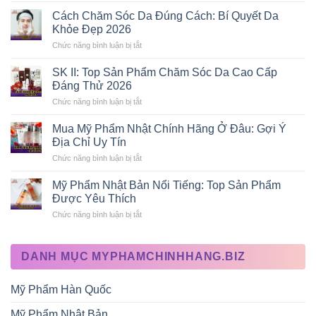
Chuẩn
Trị
Cách Chăm Sóc Da Đúng Cách: Bí Quyết Da
Skincare
Mụn
Khỏe Đẹp 2026
Tại
Tại
Gia
Nhà:
Chức năng bình luận bị tắt
ở
2026
Review
Cách
Các
Chăm
SK II: Top Sản Phẩm Chăm Sóc Da Cao Cấp
Phương
Sóc
Đáng Thử 2026
Pháp
Da
Hiệu
Đúng
Chức năng bình luận bị tắt
ở
Quả
Cách:
SK
Bí
II:
Mua Mỹ Phẩm Nhật Chính Hãng Ở Đâu: Gợi Ý
Quyết
Top
Địa Chỉ Uy Tín
Da
Sản
Khỏe
Phẩm
Chức năng bình luận bị tắt
ở
Đẹp
Chăm
Mua
2026
Sóc
Mỹ
Mỹ Phẩm Nhật Bản Nổi Tiếng: Top Sản Phẩm
Da
Phẩm
Được Yêu Thích
Cao
Nhật
Cấp
Chính
Chức năng bình luận bị tắt
ở
Đáng
Hãng
Mỹ
Thử
Ở
Phẩm
2026
Đâu:
Nhật
Gợi
DANH MỤC MYPHAMCHINHHANG.BIZ
Bản
Ý
Nổi
Địa
Tiếng:
Chỉ
Mỹ Phẩm Hàn Quốc
Top
Uy
Sản
Tín
Phẩm
Mỹ Phẩm Nhật Bản