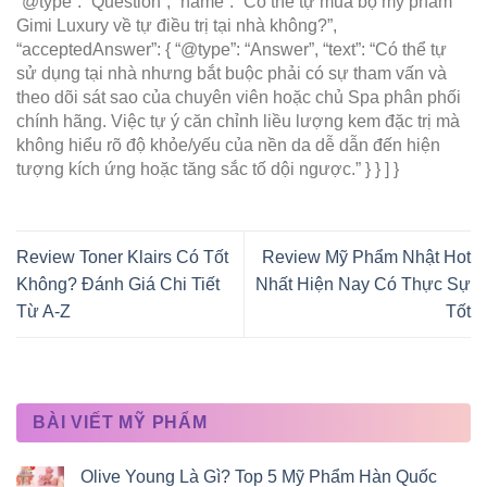
“@type”: “Question”, “name”: “Có thể tự mua bộ mỹ phẩm
Gimi Luxury về tự điều trị tại nhà không?”,
“acceptedAnswer”: { “@type”: “Answer”, “text”: “Có thể tự
sử dụng tại nhà nhưng bắt buộc phải có sự tham vấn và
theo dõi sát sao của chuyên viên hoặc chủ Spa phân phối
chính hãng. Việc tự ý căn chỉnh liều lượng kem đặc trị mà
không hiểu rõ độ khỏe/yếu của nền da dễ dẫn đến hiện
tượng kích ứng hoặc tăng sắc tố dội ngược.” } } ] }
Review Toner Klairs Có Tốt
Review Mỹ Phẩm Nhật Hot
Không? Đánh Giá Chi Tiết
Nhất Hiện Nay Có Thực Sự
Từ A-Z
Tốt
BÀI VIẾT MỸ PHẨM
Olive Young Là Gì? Top 5 Mỹ Phẩm Hàn Quốc