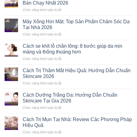
Bán Chạy Nhất 2026
Chức năng bình luận bị tắt
ở
Olive
Young
Máy Xông Hơi Mặt: Top Sản Phẩm Chăm Sóc Da
Là
Tại Nhà 2026
Gì?
Top
Chức năng bình luận bị tắt
ở
5
Máy
Mỹ
Xông
Cách se khít lỗ chân lông: 8 bước giúp da mịn
Phẩm
Hơi
màng và thông thoáng hơn
Hàn
Mặt:
Quốc
Top
Chức năng bình luận bị tắt
ở
Bán
Sản
Cách
Chạy
Phẩm
se
Nhất
Cách Trị Thâm Mắt Hiệu Quả: Hướng Dẫn Chuẩn
Chăm
khít
2026
Skincare 2026
Sóc
lỗ
Da
chân
Chức năng bình luận bị tắt
ở
Tại
lông:
Cách
Nhà
8
Trị
2026
Cách Dưỡng Trắng Da: Hướng Dẫn Chuẩn
bước
Thâm
Skincare Tại Gia 2026
giúp
Mắt
da
Hiệu
Chức năng bình luận bị tắt
ở
mịn
Quả:
Cách
màng
Hướng
Dưỡng
và
Cách Trị Mụn Tại Nhà: Review Các Phương Pháp
Dẫn
Trắng
thông
Hiệu Quả
Chuẩn
Da:
thoáng
Skincare
Hướng
Chức năng bình luận bị tắt
hơn
ở
2026
Dẫn
Cách