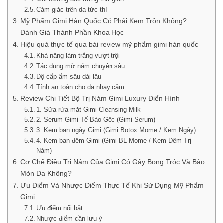
Cảm giác trên da tức thì
Mỹ Phẩm Gimi Hàn Quốc Có Phải Kem Trộn Không?
Đánh Giá Thành Phần Khoa Học
Hiệu quả thực tế qua bài review mỹ phẩm gimi hàn quốc
Khả năng làm trắng vượt trội
Tác dụng mờ nám chuyên sâu
Độ cấp ẩm sâu dài lâu
Tính an toàn cho da nhạy cảm
Review Chi Tiết Bộ Trị Nám Gimi Luxury Điển Hình
1. Sữa rửa mặt Gimi Cleansing Milk
2. Serum Gimi Tế Bào Gốc (Gimi Serum)
3. Kem ban ngày Gimi (Gimi Botox Mome / Kem Ngày)
4. Kem ban đêm Gimi (Gimi BL Mome / Kem Đêm Trị
Nám)
Cơ Chế Điều Trị Nám Của Gimi Có Gây Bong Tróc Và Bào
Mòn Da Không?
Ưu Điểm Và Nhược Điểm Thực Tế Khi Sử Dụng Mỹ Phẩm
Gimi
Ưu điểm nổi bật
Nhược điểm cần lưu ý