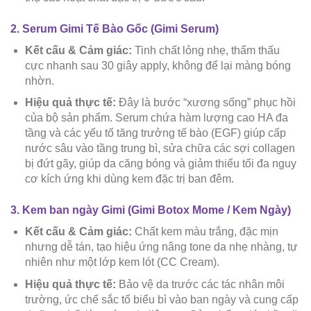
2. Serum Gimi Tế Bào Gốc (Gimi Serum)
Kết cấu & Cảm giác:
Tinh chất lỏng nhẹ, thẩm thấu
cực nhanh sau 30 giây apply, không để lại màng bóng
nhờn.
Hiệu quả thực tế:
Đây là bước “xương sống” phục hồi
của bộ sản phẩm. Serum chứa hàm lượng cao HA đa
tầng và các yếu tố tăng trưởng tế bào (EGF) giúp cấp
nước sâu vào tầng trung bì, sửa chữa các sợi collagen
bị đứt gãy, giúp da căng bóng và giảm thiểu tối đa nguy
cơ kích ứng khi dùng kem đặc trị ban đêm.
3. Kem ban ngày Gimi (Gimi Botox Mome / Kem Ngày)
Kết cấu & Cảm giác:
Chất kem màu trắng, đặc mịn
nhưng dễ tán, tạo hiệu ứng nâng tone da nhẹ nhàng, tự
nhiên như một lớp kem lót (CC Cream).
Hiệu quả thực tế:
Bảo vệ da trước các tác nhân môi
trường, ức chế sắc tố biểu bì vào ban ngày và cung cấp