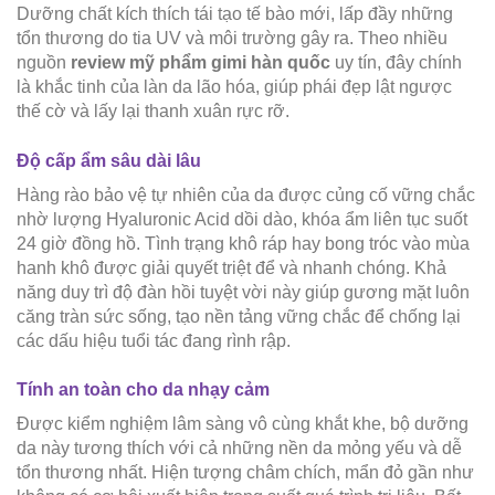
Dưỡng chất kích thích tái tạo tế bào mới, lấp đầy những
tổn thương do tia UV và môi trường gây ra. Theo nhiều
nguồn
review mỹ phẩm gimi hàn quốc
uy tín, đây chính
là khắc tinh của làn da lão hóa, giúp phái đẹp lật ngược
thế cờ và lấy lại thanh xuân rực rỡ.
Độ cấp ẩm sâu dài lâu
Hàng rào bảo vệ tự nhiên của da được củng cố vững chắc
nhờ lượng Hyaluronic Acid dồi dào, khóa ẩm liên tục suốt
24 giờ đồng hồ. Tình trạng khô ráp hay bong tróc vào mùa
hanh khô được giải quyết triệt để và nhanh chóng. Khả
năng duy trì độ đàn hồi tuyệt vời này giúp gương mặt luôn
căng tràn sức sống, tạo nền tảng vững chắc để chống lại
các dấu hiệu tuổi tác đang rình rập.
Tính an toàn cho da nhạy cảm
Được kiểm nghiệm lâm sàng vô cùng khắt khe, bộ dưỡng
da này tương thích với cả những nền da mỏng yếu và dễ
tổn thương nhất. Hiện tượng châm chích, mẩn đỏ gần như