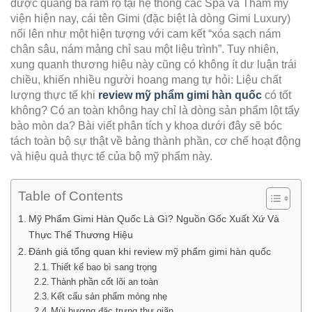
được quảng bá rầm rộ tại hệ thống các Spa và Thẩm mỹ
viện hiện nay, cái tên Gimi (đặc biệt là dòng Gimi Luxury)
nổi lên như một hiện tượng với cam kết “xóa sạch nám
chân sâu, nám mảng chỉ sau một liệu trình”. Tuy nhiên,
xung quanh thương hiệu này cũng có không ít dư luận trái
chiều, khiến nhiều người hoang mang tự hỏi: Liệu chất
lượng thực tế khi
review mỹ phẩm gimi hàn quốc
có tốt
không? Có an toàn không hay chỉ là dòng sản phẩm lột tẩy
bào mòn da? Bài viết phân tích y khoa dưới đây sẽ bóc
tách toàn bộ sự thật về bảng thành phần, cơ chế hoạt động
và hiệu quả thực tế của bộ mỹ phẩm này.
Table of Contents
Mỹ Phẩm Gimi Hàn Quốc Là Gì? Nguồn Gốc Xuất Xứ Và
Thực Thể Thương Hiệu
Đánh giá tổng quan khi review mỹ phẩm gimi hàn quốc
Thiết kế bao bì sang trọng
Thành phần cốt lõi an toàn
Kết cấu sản phẩm mỏng nhẹ
Mùi hương đặc trưng thư giãn