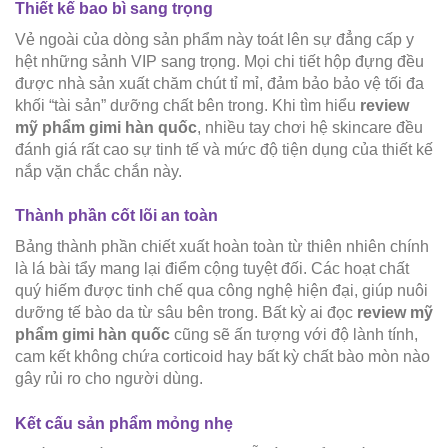
Thiết kế bao bì sang trọng
Vẻ ngoài của dòng sản phẩm này toát lên sự đẳng cấp y
hệt những sảnh VIP sang trọng. Mọi chi tiết hộp đựng đều
được nhà sản xuất chăm chút tỉ mỉ, đảm bảo bảo vệ tối đa
khối “tài sản” dưỡng chất bên trong. Khi tìm hiểu
review
mỹ phẩm gimi hàn quốc
, nhiều tay chơi hệ skincare đều
đánh giá rất cao sự tinh tế và mức độ tiện dụng của thiết kế
nắp vặn chắc chắn này.
Thành phần cốt lõi an toàn
Bảng thành phần chiết xuất hoàn toàn từ thiên nhiên chính
là lá bài tẩy mang lại điểm cộng tuyệt đối. Các hoạt chất
quý hiếm được tinh chế qua công nghệ hiện đại, giúp nuôi
dưỡng tế bào da từ sâu bên trong. Bất kỳ ai đọc
review mỹ
phẩm gimi hàn quốc
cũng sẽ ấn tượng với độ lành tính,
cam kết không chứa corticoid hay bất kỳ chất bào mòn nào
gây rủi ro cho người dùng.
Kết cấu sản phẩm mỏng nhẹ