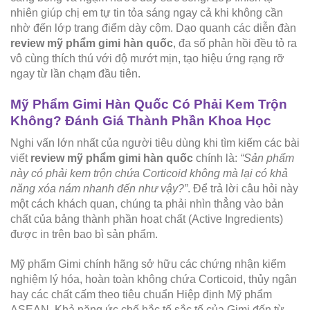
nhiên giúp chị em tự tin tỏa sáng ngay cả khi không cần
nhờ đến lớp trang điểm dày cộm. Dạo quanh các diễn đàn
review mỹ phẩm gimi hàn quốc
, đa số phản hồi đều tỏ ra
vô cùng thích thú với độ mướt mịn, tạo hiệu ứng rạng rỡ
ngay từ lần chạm đầu tiên.
Mỹ Phẩm Gimi Hàn Quốc Có Phải Kem Trộn
Không? Đánh Giá Thành Phần Khoa Học
Nghi vấn lớn nhất của người tiêu dùng khi tìm kiếm các bài
viết
review mỹ phẩm gimi hàn quốc
chính là:
“Sản phẩm
này có phải kem trộn chứa Corticoid không mà lại có khả
năng xóa nám nhanh đến như vậy?”
. Để trả lời câu hỏi này
một cách khách quan, chúng ta phải nhìn thẳng vào bản
chất của bảng thành phần hoạt chất (Active Ingredients)
được in trên bao bì sản phẩm.
Mỹ phẩm Gimi chính hãng sở hữu các chứng nhận kiểm
nghiệm lý hóa, hoàn toàn không chứa Corticoid, thủy ngân
hay các chất cấm theo tiêu chuẩn Hiệp định Mỹ phẩm
ASEAN. Khả năng ức chế hắc tố sắc tố của Gimi đến từ