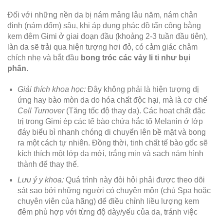
Đối với những nền da bị nám mảng lâu năm, nám chân
đinh (nám đốm) sâu, khi áp dụng phác đồ tấn công bằng
kem đêm Gimi ở giai đoạn đầu (khoảng 2-3 tuần đầu tiên),
làn da sẽ trải qua hiện tượng hơi đỏ, có cảm giác châm
chích nhẹ và bắt đầu
bong tróc các vảy li ti như bụi
phấn
.
Giải thích khoa học:
Đây không phải là hiện tượng dị
ứng hay bào mòn da do hóa chất độc hại, mà là cơ chế
Cell Turnover
(Tăng tốc độ thay da). Các hoạt chất đặc
trị trong Gimi ép các tế bào chứa hắc tố Melanin ở lớp
đáy biểu bì nhanh chóng di chuyển lên bề mặt và bong
ra một cách tự nhiên. Đồng thời, tinh chất tế bào gốc sẽ
kích thích một lớp da mới, trắng mịn và sạch nám hình
thành để thay thế.
Lưu ý y khoa:
Quá trình này đòi hỏi phải được theo dõi
sát sao bởi những người có chuyên môn (chủ Spa hoặc
chuyên viên của hãng) để điều chỉnh liều lượng kem
đêm phù hợp với từng độ dày/yếu của da, tránh việc