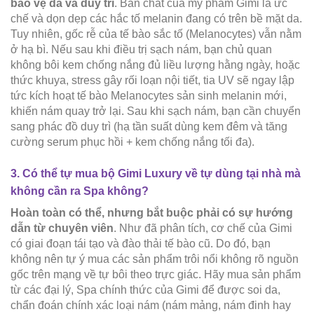
bảo vệ da và duy trì
. Bản chất của mỹ phẩm Gimi là ức
chế và dọn dẹp các hắc tố melanin đang có trên bề mặt da.
Tuy nhiên, gốc rễ của tế bào sắc tố (Melanocytes) vẫn nằm
ở hạ bì. Nếu sau khi điều trị sạch nám, bạn chủ quan
không bôi kem chống nắng đủ liều lượng hằng ngày, hoặc
thức khuya, stress gây rối loạn nội tiết, tia UV sẽ ngay lập
tức kích hoạt tế bào Melanocytes sản sinh melanin mới,
khiến nám quay trở lại. Sau khi sạch nám, bạn cần chuyển
sang phác đồ duy trì (hạ tần suất dùng kem đêm và tăng
cường serum phục hồi + kem chống nắng tối đa).
3. Có thể tự mua bộ Gimi Luxury về tự dùng tại nhà mà
không cần ra Spa không?
Hoàn toàn có thể, nhưng bắt buộc phải có sự hướng
dẫn từ chuyên viên
. Như đã phân tích, cơ chế của Gimi
có giai đoạn tái tạo và đào thải tế bào cũ. Do đó, bạn
không nên tự ý mua các sản phẩm trôi nổi không rõ nguồn
gốc trên mạng về tự bôi theo trực giác. Hãy mua sản phẩm
từ các đại lý, Spa chính thức của Gimi để được soi da,
chẩn đoán chính xác loại nám (nám mảng, nám đinh hay