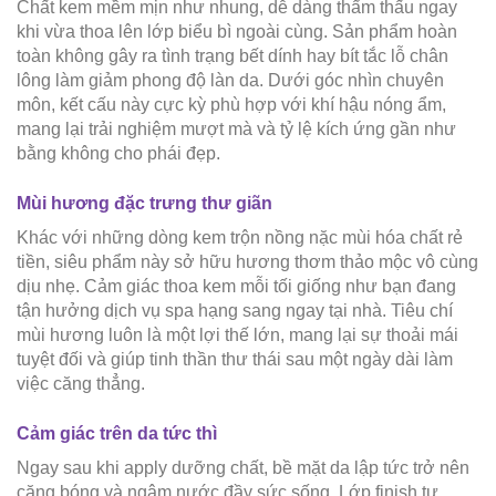
Chất kem mềm mịn như nhung, dễ dàng thẩm thấu ngay
khi vừa thoa lên lớp biểu bì ngoài cùng. Sản phẩm hoàn
toàn không gây ra tình trạng bết dính hay bít tắc lỗ chân
lông làm giảm phong độ làn da. Dưới góc nhìn chuyên
môn, kết cấu này cực kỳ phù hợp với khí hậu nóng ẩm,
mang lại trải nghiệm mượt mà và tỷ lệ kích ứng gần như
bằng không cho phái đẹp.
Mùi hương đặc trưng thư giãn
Khác với những dòng kem trộn nồng nặc mùi hóa chất rẻ
tiền, siêu phẩm này sở hữu hương thơm thảo mộc vô cùng
dịu nhẹ. Cảm giác thoa kem mỗi tối giống như bạn đang
tận hưởng dịch vụ spa hạng sang ngay tại nhà. Tiêu chí
mùi hương luôn là một lợi thế lớn, mang lại sự thoải mái
tuyệt đối và giúp tinh thần thư thái sau một ngày dài làm
việc căng thẳng.
Cảm giác trên da tức thì
Ngay sau khi apply dưỡng chất, bề mặt da lập tức trở nên
căng bóng và ngậm nước đầy sức sống. Lớp finish tự