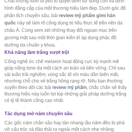
Chất lượng luôn là yếu tố quyết định sự sống còn và định
hình đẳng cấp của một thương hiệu làm đẹp. Dưới góc độ
phân tích chuyên sâu, bài
review mỹ phẩm gimi hàn
quốc
này sẽ làm rõ công dụng trị liệu thực tế trên nền da
châu Á. Cùng xem xét những thay đổi ngoạn mục trên
gương mặt sau một thời gian kiên trì áp dụng phác đồ
dưỡng da chuẩn y khoa.
Khả năng làm trắng vượt trội
Công nghệ ức chế melanin hoạt động cực kỳ mạnh mẽ
giúp nâng tone da một cách an toàn và bền vững. Chỉ sau
vài tuần trải nghiệm, vùng sắc tố xỉn màu dần biến mất,
nhường chỗ cho vẻ trắng hồng rạng rỡ. Nếu bạn thường
xuyên theo dõi các bài
review mỹ phẩm
, chắc chắn sẽ thấy
thương hiệu này luôn lọt top những giải pháp dưỡng trắng
có tỷ lệ thành công cao nhất.
Tác dụng mờ nám chuyên sâu
Các gốc nám chân sâu hay tàn nhang lâu năm đều bị phá
vỡ cấu trúc và đào thải ra ngoài một cách nhẹ nhàng.