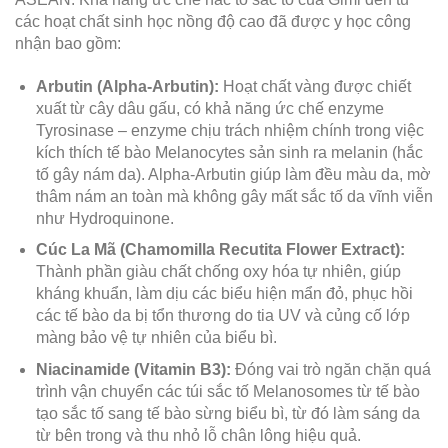
các hoạt chất sinh học nồng độ cao đã được y học công
nhận bao gồm:
Arbutin (Alpha-Arbutin):
Hoạt chất vàng được chiết
xuất từ cây dâu gấu, có khả năng ức chế enzyme
Tyrosinase – enzyme chịu trách nhiệm chính trong việc
kích thích tế bào Melanocytes sản sinh ra melanin (hắc
tố gây nám da). Alpha-Arbutin giúp làm đều màu da, mờ
thâm nám an toàn mà không gây mất sắc tố da vĩnh viễn
như Hydroquinone.
Cúc La Mã (Chamomilla Recutita Flower Extract):
Thành phần giàu chất chống oxy hóa tự nhiên, giúp
kháng khuẩn, làm dịu các biểu hiện mẩn đỏ, phục hồi
các tế bào da bị tổn thương do tia UV và củng cố lớp
màng bảo vệ tự nhiên của biểu bì.
Niacinamide (Vitamin B3):
Đóng vai trò ngăn chặn quá
trình vận chuyển các túi sắc tố Melanosomes từ tế bào
tạo sắc tố sang tế bào sừng biểu bì, từ đó làm sáng da
từ bên trong và thu nhỏ lỗ chân lông hiệu quả.