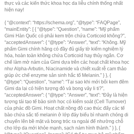
thực và các kiến thức khoa học da liễu chính thống nhất
hiện nay!
{ “@context”: “https://schema.org”, “@type”: “FAQPage”,
“mainEntity”: [ { “@type”: “Question”, “name”: “Mỹ phẩm
Gimi Hàn Quốc có phải kem trộn chứa Corticoid không?”,
“acceptedAnswer”: { “@type”: “Answer”, “text”: “Không. Mỹ
phẩm Gimi chính hãng có đầy đủ giấy tờ kiểm nghiệm lý
hóa, hoàn toàn không chứa Corticoid hay thủy ngân. Cơ
chế làm mờ nám của Gimi dựa trên các hoạt chất khoa học
như Alpha-Arbutin, Niacinamide và chiết xuất rễ cam thảo
giúp ức chế enzyme sản sinh hắc tố Melanin.” } }, {
“@type”: “Question”, “name”: “Tại sao khi mới bôi kem đêm
Gimi da lại có hiện tượng đỏ và bong vảy li ti?”,
“acceptedAnswer”: { “@type”: “Answer”, “text”: “Đây là hiện
tượng tái tạo tế bào sinh học có kiểm soát (Cell Turnover)
của phác đồ Gimi. Hoạt chất nồng độ cao thúc đẩy các tế
bào chứa sắc tố melanin ở lớp đáy biểu bì nhanh chóng di
chuyển lên bề mặt và bong tróc ra ngoài để nhường chỗ
cho lớp da mới khỏe mạnh, sạch nám hình thành.” } }, {