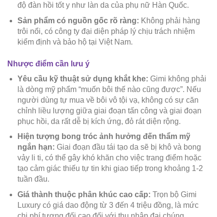
độ đàn hồi tốt y như làn da của phụ nữ Hàn Quốc.
Sản phẩm có nguồn gốc rõ ràng:
Không phải hàng
trôi nổi, có công ty đại diện pháp lý chịu trách nhiệm
kiểm định và bảo hộ tại Việt Nam.
Nhược điểm cần lưu ý
Yêu cầu kỹ thuật sử dụng khắt khe:
Gimi không phải
là dòng mỹ phẩm “muốn bôi thế nào cũng được”. Nếu
người dùng tự mua về bôi vô tội vạ, không có sự căn
chỉnh liều lượng giữa giai đoạn tấn công và giai đoạn
phục hồi, da rất dễ bị kích ứng, đỏ rát diện rộng.
Hiện tượng bong tróc ảnh hưởng đến thẩm mỹ
ngắn hạn:
Giai đoạn đầu tái tạo da sẽ bị khô và bong
vảy li ti, có thể gây khó khăn cho việc trang điểm hoặc
tạo cảm giác thiếu tự tin khi giao tiếp trong khoảng 1-2
tuần đầu.
Giá thành thuộc phân khúc cao cấp:
Trọn bộ Gimi
Luxury có giá dao động từ 3 đến 4 triệu đồng, là mức
chi phí tương đối cao đối với thu nhập đại chúng.