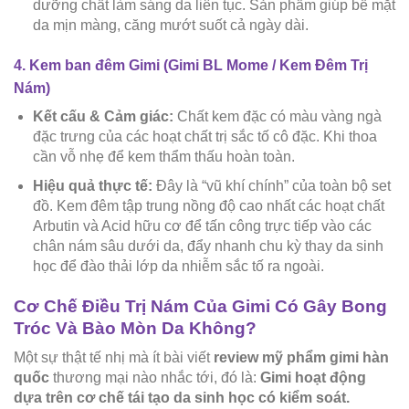
dưỡng chất làm sáng da liên tục. Sản phẩm giúp bề mặt
da mịn màng, căng mướt suốt cả ngày dài.
4. Kem ban đêm Gimi (Gimi BL Mome / Kem Đêm Trị
Nám)
Kết cấu & Cảm giác:
Chất kem đặc có màu vàng ngà
đặc trưng của các hoạt chất trị sắc tố cô đặc. Khi thoa
cần vỗ nhẹ để kem thẩm thấu hoàn toàn.
Hiệu quả thực tế:
Đây là “vũ khí chính” của toàn bộ set
đồ. Kem đêm tập trung nồng độ cao nhất các hoạt chất
Arbutin và Acid hữu cơ để tấn công trực tiếp vào các
chân nám sâu dưới da, đẩy nhanh chu kỳ thay da sinh
học để đào thải lớp da nhiễm sắc tố ra ngoài.
Cơ Chế Điều Trị Nám Của Gimi Có Gây Bong
Tróc Và Bào Mòn Da Không?
Một sự thật tế nhị mà ít bài viết
review mỹ phẩm gimi hàn
quốc
thương mại nào nhắc tới, đó là:
Gimi hoạt động
dựa trên cơ chế tái tạo da sinh học có kiểm soát.