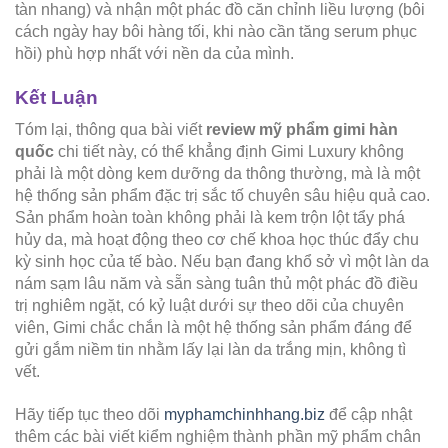
tàn nhang) và nhận một phác đồ căn chỉnh liều lượng (bôi
cách ngày hay bôi hàng tối, khi nào cần tăng serum phục
hồi) phù hợp nhất với nền da của mình.
Kết Luận
Tóm lại, thông qua bài viết
review mỹ phẩm gimi hàn
quốc
chi tiết này, có thể khẳng định Gimi Luxury không
phải là một dòng kem dưỡng da thông thường, mà là một
hệ thống sản phẩm đặc trị sắc tố chuyên sâu hiệu quả cao.
Sản phẩm hoàn toàn không phải là kem trộn lột tẩy phá
hủy da, mà hoạt động theo cơ chế khoa học thúc đẩy chu
kỳ sinh học của tế bào. Nếu bạn đang khổ sở vì một làn da
nám sạm lâu năm và sẵn sàng tuân thủ một phác đồ điều
trị nghiêm ngặt, có kỷ luật dưới sự theo dõi của chuyên
viên, Gimi chắc chắn là một hệ thống sản phẩm đáng để
gửi gắm niềm tin nhằm lấy lại làn da trắng mịn, không tì
vết.
Hãy tiếp tục theo dõi
myphamchinhhang.biz
để cập nhật
thêm các bài viết kiểm nghiệm thành phần mỹ phẩm chân